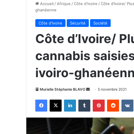
Accueil
/
Afrique
/
Côte d'Ivoire
/
Côte d’Ivoire/ Plu
ghanéenne
Côte d'Ivoire
Sécurité
Société
Côte d’Ivoire/ P
cannabis saisies 
ivoiro-ghanéen
Envoyer
Murielle Stéphanie BLAVO
5 novembre 2021
un
Facebook
X
Linkedin
Tumblr
Pinterest
Reddit
courriel