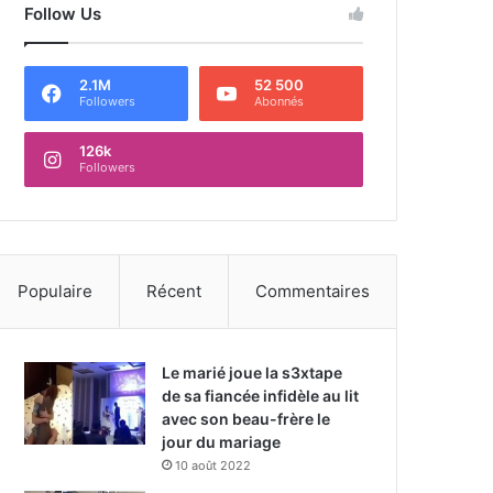
Follow Us
2.1M
52 500
Followers
Abonnés
126k
Followers
Populaire
Récent
Commentaires
Le marié joue la s3xtape
de sa fiancée infidèle au lit
avec son beau-frère le
jour du mariage
10 août 2022