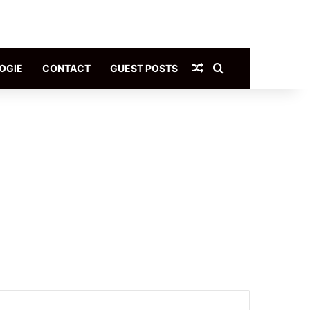
Article Aléatoire
Rechercher
OGIE
CONTACT
GUEST POSTS