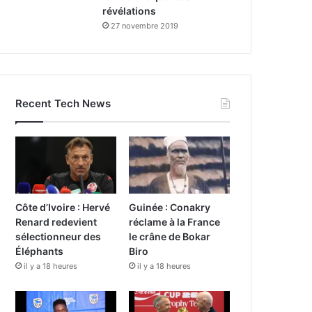
révélations
27 novembre 2019
Recent Tech News
Côte d’Ivoire : Hervé
Guinée : Conakry
Renard redevient
réclame à la France
sélectionneur des
le crâne de Bokar
Éléphants
Biro
il y a 18 heures
il y a 18 heures