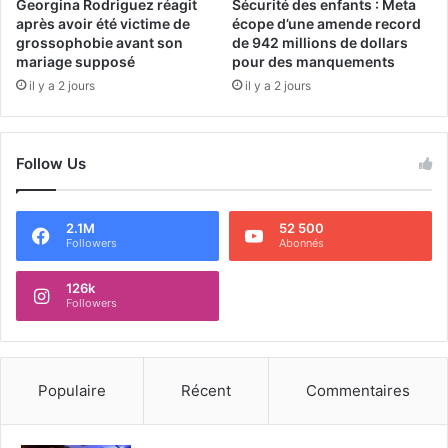
Georgina Rodriguez réagit
Sécurité des enfants : Meta
après avoir été victime de
écope d’une amende record
grossophobie avant son
de 942 millions de dollars
mariage supposé
pour des manquements
il y a 2 jours
il y a 2 jours
Follow Us
2.1M
52 500
Followers
Abonnés
126k
Followers
Populaire
Récent
Commentaires