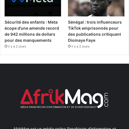
Sécurité des enfants : Meta
Sénégal : trois influenceurs
écope d’une amende record
TikTok emprisonnés pour
de 942 millions de dollars
des publications critiquant
pour des manquements
Diomaye Faye
il y a 2 jours
il y a 2 jours
AfrikMag est un média online Panafricain d’information et