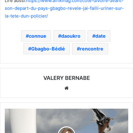
Lire aussi:
https://www.afrikmag.com/cote-divoire-avant-
son-depart-du-pays-gbagbo-revele-jai-failli-uriner-sur-
la-tete-dun-policier/
connue
daoukro
date
Gbagbo-Bédié
rencontre
VALERY BERNABE
Website