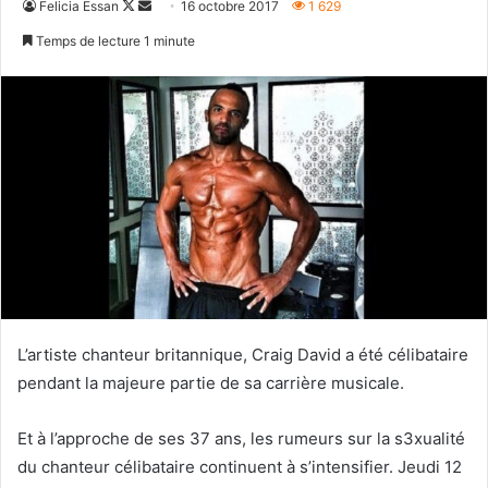
Follow
Envoyer
Felicia Essan
16 octobre 2017
1 629
on
un
Temps de lecture 1 minute
X
courriel
L’artiste chanteur britannique, Craig David a été célibataire
pendant la majeure partie de sa carrière musicale.
Et à l’approche de ses 37 ans, les rumeurs sur la s3xualité
du chanteur célibataire continuent à s’intensifier. Jeudi 12