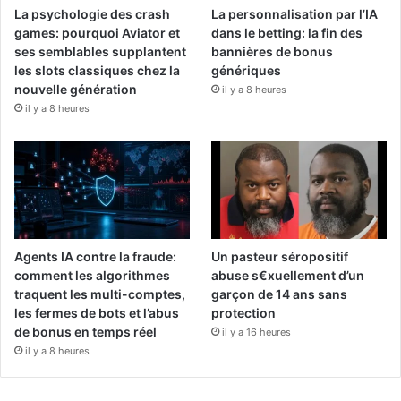
La psychologie des crash
La personnalisation par l’IA
games: pourquoi Aviator et
dans le betting: la fin des
ses semblables supplantent
bannières de bonus
les slots classiques chez la
génériques
nouvelle génération
il y a 8 heures
il y a 8 heures
Agents IA contre la fraude:
Un pasteur séropositif
comment les algorithmes
abuse s€xuellement d’un
traquent les multi-comptes,
garçon de 14 ans sans
les fermes de bots et l’abus
protection
de bonus en temps réel
il y a 16 heures
il y a 8 heures