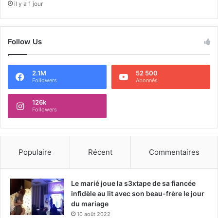
il y a 1 jour
Follow Us
2.1M
52 500
Followers
Abonnés
126k
Followers
Populaire
Récent
Commentaires
Le marié joue la s3xtape de sa fiancée
infidèle au lit avec son beau-frère le jour
du mariage
10 août 2022