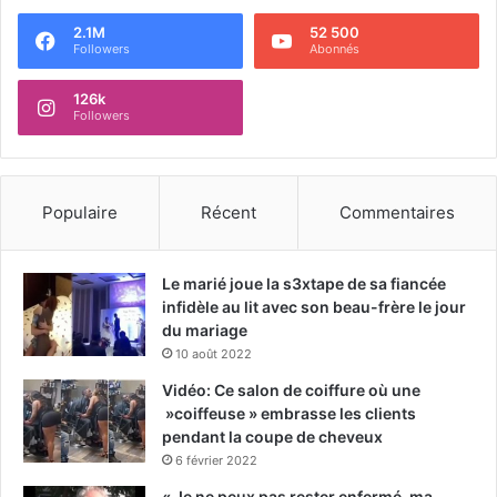
2.1M
52 500
Followers
Abonnés
126k
Followers
Populaire
Récent
Commentaires
Le marié joue la s3xtape de sa fiancée
infidèle au lit avec son beau-frère le jour
du mariage
10 août 2022
Vidéo: Ce salon de coiffure où une
»coiffeuse » embrasse les clients
pendant la coupe de cheveux
6 février 2022
« Je ne peux pas rester enfermé, ma