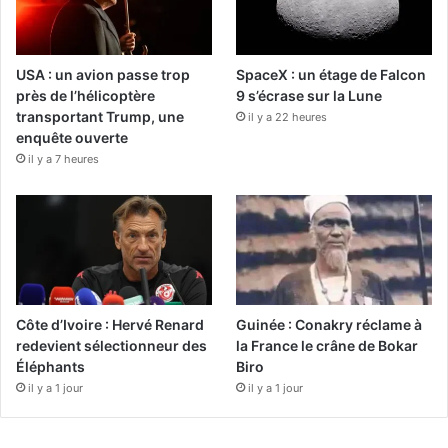
USA : un avion passe trop
SpaceX : un étage de Falcon
près de l’hélicoptère
9 s’écrase sur la Lune
transportant Trump, une
il y a 22 heures
enquête ouverte
il y a 7 heures
Côte d’Ivoire : Hervé Renard
Guinée : Conakry réclame à
redevient sélectionneur des
la France le crâne de Bokar
Éléphants
Biro
il y a 1 jour
il y a 1 jour