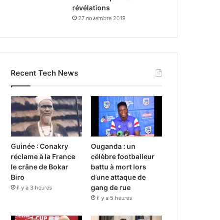
révélations
27 novembre 2019
Recent Tech News
Guinée : Conakry
Ouganda : un
réclame à la France
célèbre footballeur
le crâne de Bokar
battu à mort lors
Biro
d’une attaque de
gang de rue
il y a 3 heures
il y a 5 heures