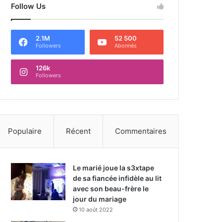
Follow Us
2.1M
52 500
Followers
Abonnés
126k
Followers
Populaire
Récent
Commentaires
Le marié joue la s3xtape
de sa fiancée infidèle au lit
avec son beau-frère le
jour du mariage
10 août 2022