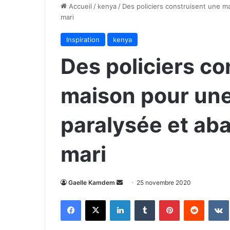
Accueil
/
kenya
/
Des policiers construisent une 
mari
Inspiration
kenya
Des policiers co
maison pour une
paralysée et ab
mari
Envoyer
Gaelle Kamdem
25 novembre 2020
un
Facebook
X
Linkedin
Tumblr
Pinterest
Reddit
courriel