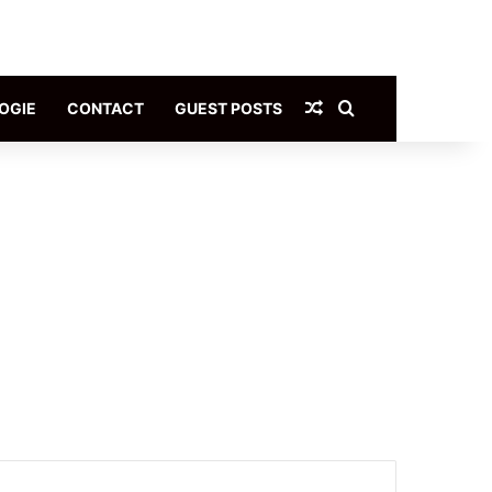
Article Aléatoire
Rechercher
OGIE
CONTACT
GUEST POSTS