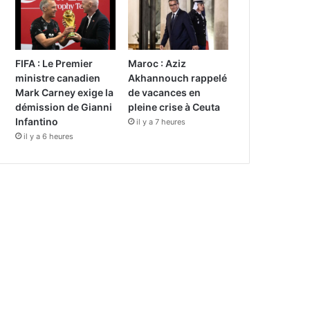
FIFA : Le Premier
Maroc : Aziz
ministre canadien
Akhannouch rappelé
Mark Carney exige la
de vacances en
démission de Gianni
pleine crise à Ceuta
Infantino
il y a 7 heures
il y a 6 heures