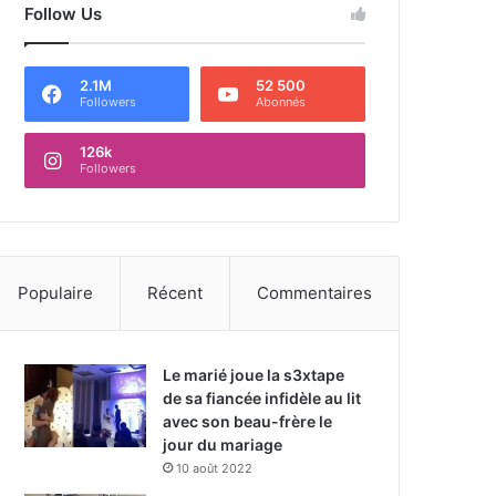
Follow Us
2.1M
52 500
Followers
Abonnés
126k
Followers
Populaire
Récent
Commentaires
Le marié joue la s3xtape
de sa fiancée infidèle au lit
avec son beau-frère le
jour du mariage
10 août 2022