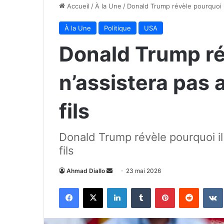
Accueil
/
À la Une
/
Donald Trump révèle pourquoi il
À la Une
Politique
USA
Donald Trump ré
n’assistera pas 
fils
Donald Trump révèle pourquoi il
fils
Envoyer
Ahmad Diallo
23 mai 2026
un
Facebook
X
Linkedin
Tumblr
Pinterest
Reddit
courriel