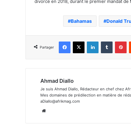
divorcé en 2018, durant le premier mandat de
Bahamas
Donald Tr
Facebook
X
Linkedin
Tumblr
Pi
Partager
Ahmad Diallo
Je suis Ahmad Diallo, Rédacteur en chef chez Afr
Mes domaines de prédilection en matière de rédacti
aDiallo@afrikmag.com
Website