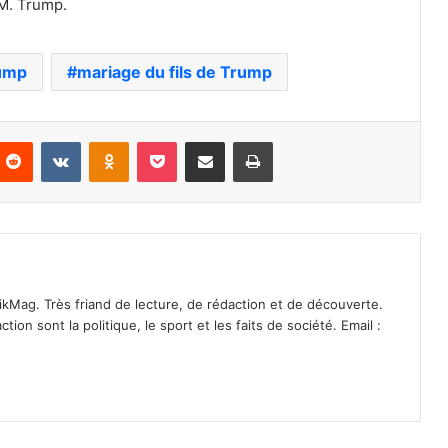
 M. Trump.
ump
mariage du fils de Trump
nterest
Reddit
VKontakte
Odnoklassniki
Pocket
Partager par email
Imprimer
ikMag. Très friand de lecture, de rédaction et de découverte.
on sont la politique, le sport et les faits de société. Email :