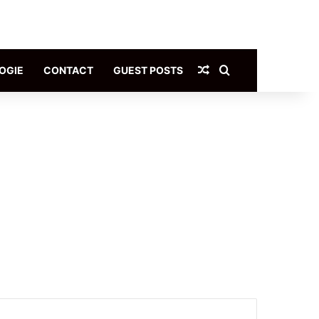
Article Aléatoire
Rechercher
OGIE
CONTACT
GUEST POSTS