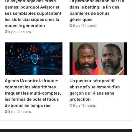
La psychologie des crash
La personnalisation par l’IA
games: pourquoi Aviator et
dans le betting: la fin des
ses semblables supplantent
bannières de bonus
les slots classiques chez la
génériques
nouvelle génération
il y a 10 heures
il y a 10 heures
Agents IA contre la fraude:
Un pasteur séropositif
comment les algorithmes
abuse s€xuellement d’un
traquent les multi-comptes,
garçon de 14 ans sans
les fermes de bots et l’abus
protection
de bonus en temps réel
il y a 19 heures
il y a 10 heures