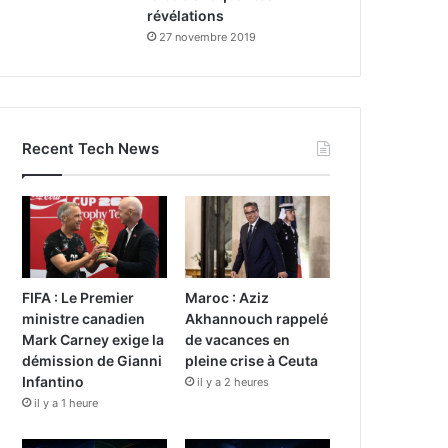
révélations
27 novembre 2019
Recent Tech News
FIFA : Le Premier
Maroc : Aziz
ministre canadien
Akhannouch rappelé
Mark Carney exige la
de vacances en
démission de Gianni
pleine crise à Ceuta
Infantino
il y a 2 heures
il y a 1 heure