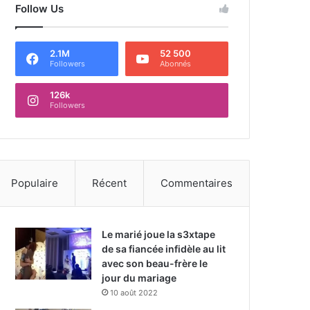
Follow Us
2.1M
52 500
Followers
Abonnés
126k
Followers
Populaire
Récent
Commentaires
Le marié joue la s3xtape
de sa fiancée infidèle au lit
avec son beau-frère le
jour du mariage
10 août 2022