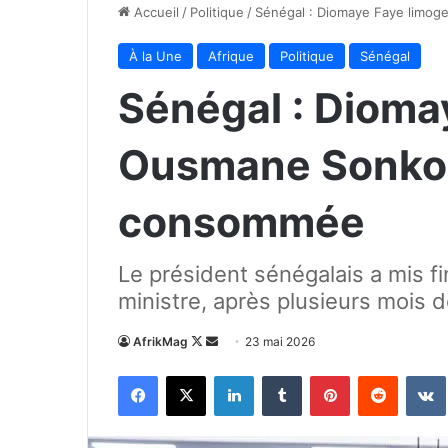
Accueil
/
Politique
/
Sénégal : Diomaye Faye limog
À la Une
Afrique
Politique
Sénégal
Sénégal : Dioma
Ousmane Sonko, 
consommée
Le président sénégalais a mis f
ministre, après plusieurs mois 
Follow
Envoyer
AfrikMag
23 mai 2026
on
un
Facebook
X
Linkedin
Tumblr
Pinterest
Reddit
X
courriel