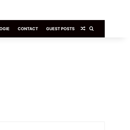
Article Aléatoire
Rechercher
OGIE
CONTACT
GUEST POSTS