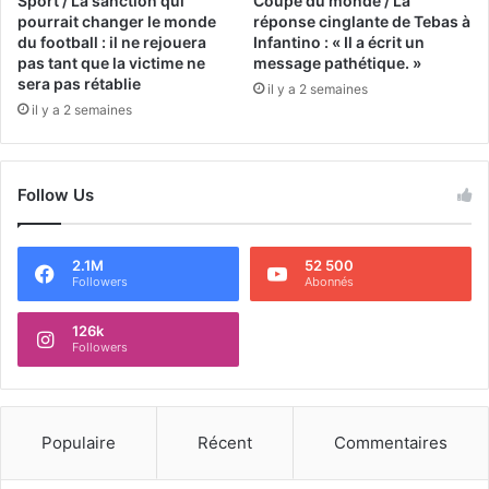
Sport / La sanction qui
Coupe du monde / La
pourrait changer le monde
réponse cinglante de Tebas à
du football : il ne rejouera
Infantino : « Il a écrit un
pas tant que la victime ne
message pathétique. »
sera pas rétablie
il y a 2 semaines
il y a 2 semaines
Follow Us
2.1M
52 500
Followers
Abonnés
126k
Followers
Populaire
Récent
Commentaires