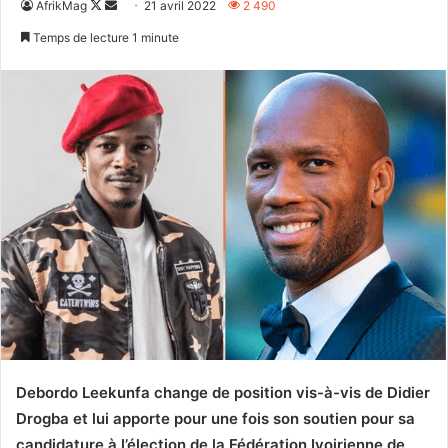
Follow
Envoyer
AfrikMag
21 avril 2022
2 490
on
un
Temps de lecture 1 minute
X
courriel
Debordo Leekunfa change de position vis-à-vis de Didier
Drogba et lui apporte pour une fois son soutien pour sa
candidature à l’élection de la Fédération Ivoirienne de