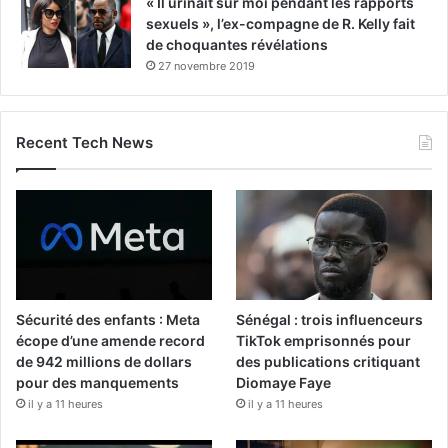
« Il urinait sur moi pendant les rapports
sexuels », l’ex-compagne de R. Kelly fait
de choquantes révélations
27 novembre 2019
Recent Tech News
Sécurité des enfants : Meta
Sénégal : trois influenceurs
écope d’une amende record
TikTok emprisonnés pour
de 942 millions de dollars
des publications critiquant
pour des manquements
Diomaye Faye
il y a 11 heures
il y a 11 heures