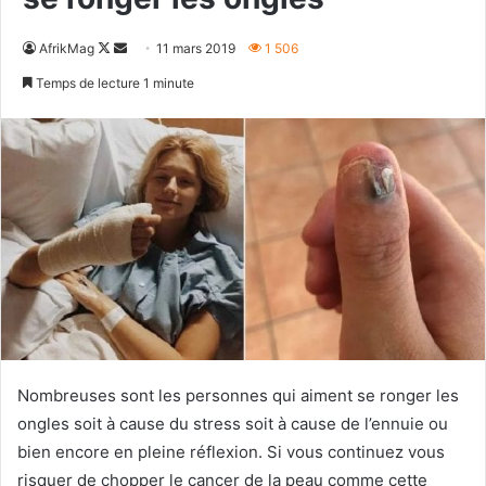
Follow
Envoyer
AfrikMag
11 mars 2019
1 506
on
un
Temps de lecture 1 minute
X
courriel
Nombreuses sont les personnes qui aiment se ronger les
ongles soit à cause du stress soit à cause de l’ennuie ou
bien encore en pleine réflexion. Si vous continuez vous
risquer de chopper le cancer de la peau comme cette