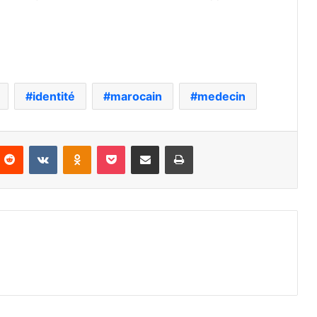
identité
marocain
medecin
nterest
Reddit
VKontakte
Odnoklassniki
Pocket
Partager par email
Imprimer