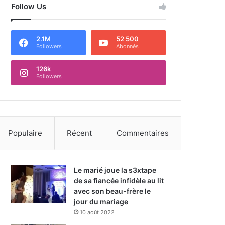
Follow Us
2.1M
52 500
Followers
Abonnés
126k
Followers
Populaire
Récent
Commentaires
Le marié joue la s3xtape
de sa fiancée infidèle au lit
avec son beau-frère le
jour du mariage
10 août 2022