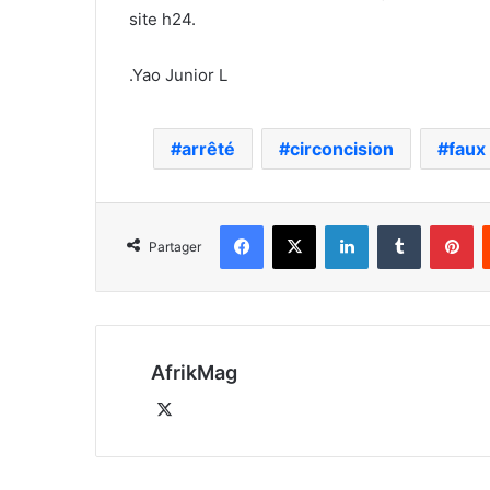
site h24.
.Yao Junior L
arrêté
circoncision
faux
Facebook
X
Linkedin
Tumblr
Pi
Partager
AfrikMag
X