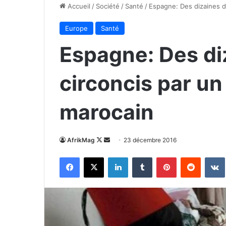
Accueil
/
Société
/
Santé
/
Espagne: Des dizaines d
Europe
Santé
Espagne: Des di
circoncis par u
marocain
Follow
Envoyer
AfrikMag
23 décembre 2016
on
un
Facebook
X
Linkedin
Tumblr
Pinterest
Reddit
X
courriel