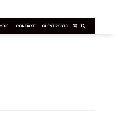
Article Aléatoire
Rechercher
OGIE
CONTACT
GUEST POSTS