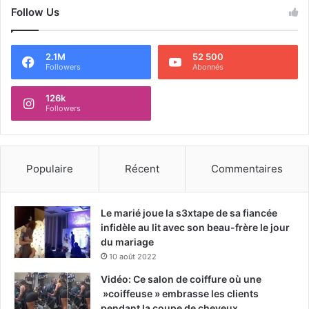
Follow Us
2.1M
52 500
Followers
Abonnés
126k
Followers
Populaire
Récent
Commentaires
Le marié joue la s3xtape de sa fiancée
infidèle au lit avec son beau-frère le jour
du mariage
10 août 2022
Vidéo: Ce salon de coiffure où une
»coiffeuse » embrasse les clients
pendant la coupe de cheveux