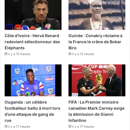
Côte d’Ivoire : Hervé Renard
Guinée : Conakry réclame à
redevient sélectionneur des
la France le crâne de Bokar
Éléphants
Biro
il y a 15 heures
il y a 15 heures
Ouganda : un célèbre
FIFA : Le Premier ministre
footballeur battu à mort lors
canadien Mark Carney exige
d’une attaque de gang de
la démission de Gianni
rue
Infantino
il y a 17 heures
il y a 17 heures