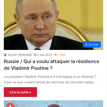
À la Une
VALERY BERNABE
3 mai 2023
1 384
Russie / Qui a voulu attaquer la résidence
de Vladimir Poutine ?
Le président Vladimir Poutine a-t-il échappé à un attentat ?
C’est ce que croient savoir les services de sécurité russes.…
Lire la suite »