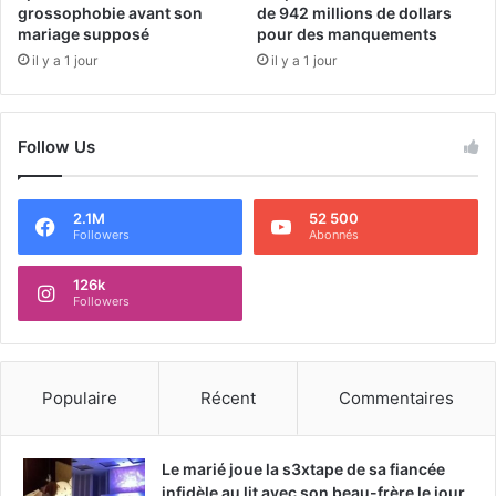
grossophobie avant son
de 942 millions de dollars
mariage supposé
pour des manquements
il y a 1 jour
il y a 1 jour
Follow Us
2.1M
52 500
Followers
Abonnés
126k
Followers
Populaire
Récent
Commentaires
Le marié joue la s3xtape de sa fiancée
infidèle au lit avec son beau-frère le jour