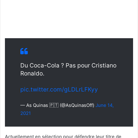
Du Coca-Cola ? Pas pour Cristiano
Ronaldo.
pic.twitter.com/gLDLrLFKyy
— As Quinas 🇵🇹 (@AsQuinasOff)
June 14,
2021
Actuellement en sélection pour défendre leur titre de