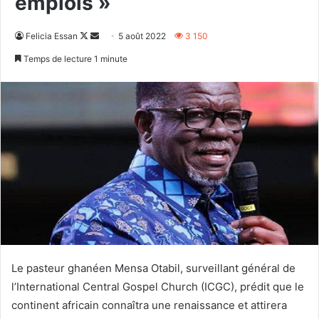
emplois »
Follow
Envoyer
Felicia Essan
5 août 2022
3 150
on
un
Temps de lecture 1 minute
X
courriel
Le pasteur ghanéen Mensa Otabil, surveillant général de
l’International Central Gospel Church (ICGC), prédit que le
continent africain connaîtra une renaissance et attirera