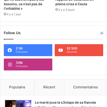
besoins, ce n’est pas de
pleine crise à Ceuta
l’infidélité »
il y a 3 jours
il y a 1 jour
Follow Us
2.1M
52 500
Followers
Abonnés
126k
Followers
Populaire
Récent
Commentaires
Le marié joue la s3xtape de sa fiancée