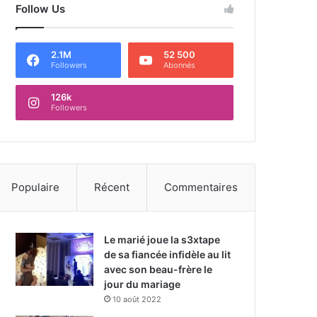
Follow Us
2.1M
52 500
Followers
Abonnés
126k
Followers
Populaire
Récent
Commentaires
Le marié joue la s3xtape
de sa fiancée infidèle au lit
avec son beau-frère le
jour du mariage
10 août 2022