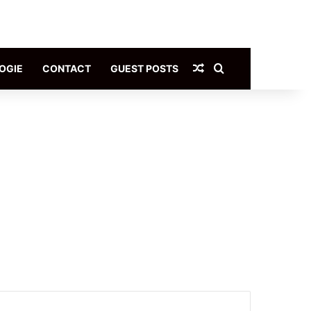
Article Aléatoire
Rechercher
OGIE
CONTACT
GUEST POSTS