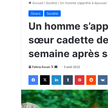
Accueil
/
Société
/
Un homme s’apprête à épouser 
Divers
Société
Un homme s’appr
sœur cadette de
semaine après s
Follow
Envoyer
Felicia Essan
5 août 2022
on
un
Facebook
X
Linkedin
Tumblr
Pinterest
Reddit
X
courriel