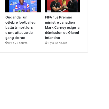
Ouganda : un
FIFA : Le Premier
célèbre footballeur
ministre canadien
battu à mort lors
Mark Carney exige la
d’une attaque de
démission de Gianni
gang de rue
Infantino
il y a 22 heures
il y a 22 heures