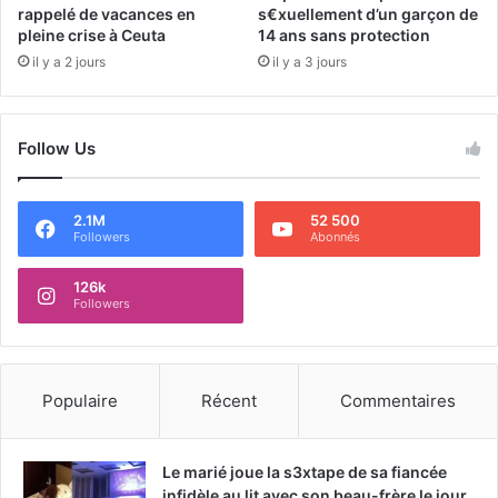
rappelé de vacances en
s€xuellement d’un garçon de
pleine crise à Ceuta
14 ans sans protection
il y a 2 jours
il y a 3 jours
Follow Us
2.1M
52 500
Followers
Abonnés
126k
Followers
Populaire
Récent
Commentaires
Le marié joue la s3xtape de sa fiancée
infidèle au lit avec son beau-frère le jour