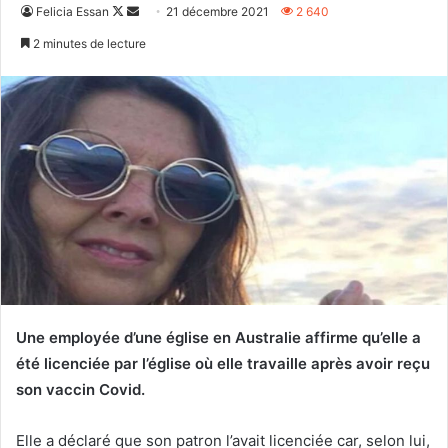
Follow
Envoyer
Felicia Essan
21 décembre 2021
2 640
on
un
2 minutes de lecture
X
courriel
Une employée d’une église en Australie affirme qu’elle a
été licenciée par l’église où elle travaille après avoir reçu
son vaccin Covid.
Elle a déclaré que son patron l’avait licenciée car, selon lui,