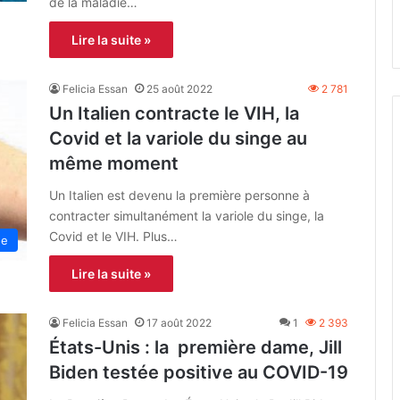
de la maladie…
Lire la suite »
Felicia Essan
25 août 2022
2 781
Un Italien contracte le VIH, la
Covid et la variole du singe au
même moment
Un Italien est devenu la première personne à
contracter simultanément la variole du singe, la
Covid et le VIH. Plus…
ne
Lire la suite »
Felicia Essan
17 août 2022
1
2 393
États-Unis : la première dame, Jill
Biden testée positive au COVID-19