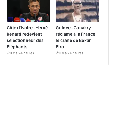
Côte d’Ivoire : Hervé
Guinée : Conakry
Renard redevient
réclame à la France
sélectionneur des
le crâne de Bokar
Éléphants
Biro
il y a 24 heures
il y a 24 heures