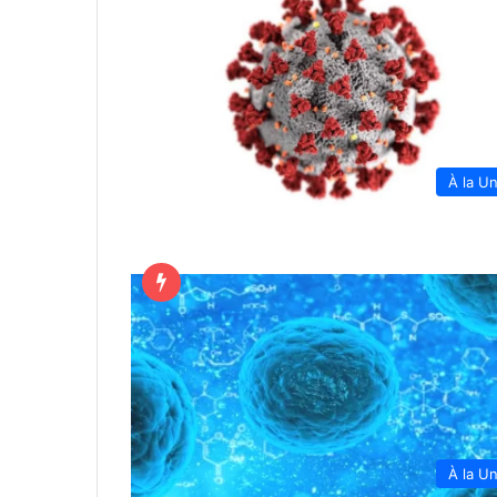
À la U
À la U