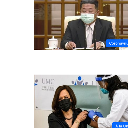
Coronavir
À la U