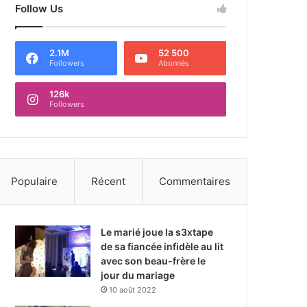
Follow Us
2.1M
52 500
Followers
Abonnés
126k
Followers
Populaire
Récent
Commentaires
Le marié joue la s3xtape
de sa fiancée infidèle au lit
avec son beau-frère le
jour du mariage
10 août 2022