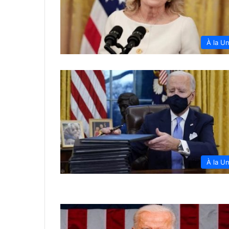
À la U
À la U