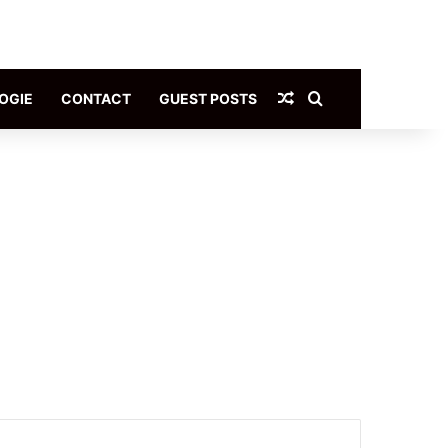
Article Aléatoire
Rechercher
OGIE
CONTACT
GUEST POSTS