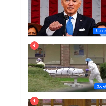
À la U
Socié