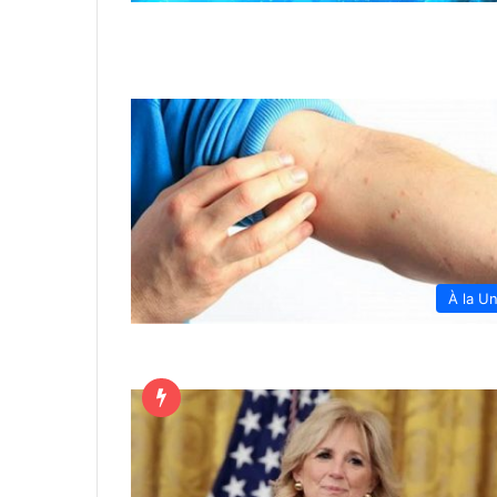
À la U