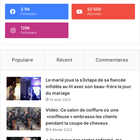
2.1M
52 500
Followers
Abonnés
126k
Followers
Populaire
Récent
Commentaires
Le marié joue la s3xtape de sa fiancée
infidèle au lit avec son beau-frère le jour
du mariage
10 août 2022
Vidéo: Ce salon de coiffure où une
»coiffeuse » embrasse les clients
pendant la coupe de cheveux
6 février 2022
« Je ne peux pas rester enfermé, ma