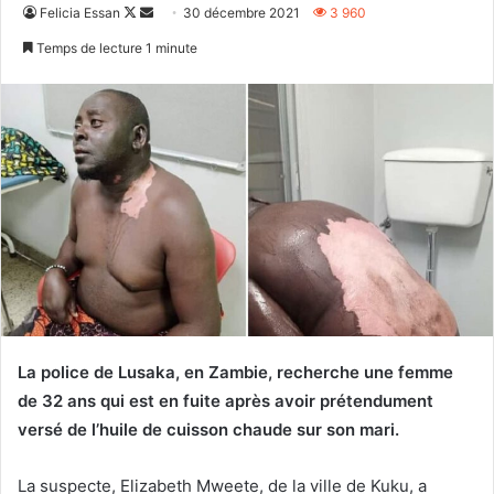
Follow
Envoyer
Felicia Essan
30 décembre 2021
3 960
on
un
Temps de lecture 1 minute
X
courriel
La police de Lusaka, en Zambie, recherche une femme
de 32 ans qui est en fuite après avoir prétendument
versé de l’huile de cuisson chaude sur son mari.
La suspecte, Elizabeth Mweete, de la ville de Kuku, a