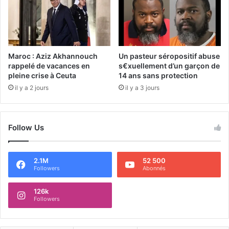
Maroc : Aziz Akhannouch
Un pasteur séropositif abuse
rappelé de vacances en
s€xuellement d’un garçon de
pleine crise à Ceuta
14 ans sans protection
il y a 2 jours
il y a 3 jours
Follow Us
2.1M
52 500
Followers
Abonnés
126k
Followers