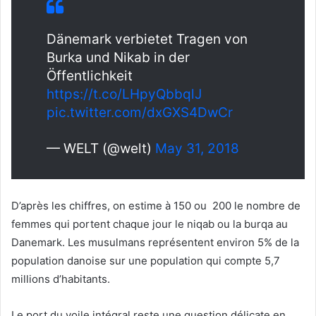
Dänemark verbietet Tragen von
Burka und Nikab in der
Öffentlichkeit
https://t.co/LHpyQbbqlJ
pic.twitter.com/dxGXS4DwCr
— WELT (@welt)
May 31, 2018
D’après les chiffres, on estime à 150 ou 200 le nombre de
femmes qui portent chaque jour le niqab ou la burqa au
Danemark. Les musulmans représentent environ 5% de la
population danoise sur une population qui compte 5,7
millions d’habitants.
Le port du voile intégral reste une question délicate en