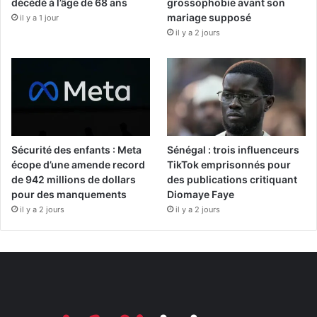
décédé à l’âge de 68 ans
grossophobie avant son
mariage supposé
il y a 1 jour
il y a 2 jours
Sécurité des enfants : Meta
Sénégal : trois influenceurs
écope d’une amende record
TikTok emprisonnés pour
de 942 millions de dollars
des publications critiquant
pour des manquements
Diomaye Faye
il y a 2 jours
il y a 2 jours