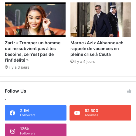
Zari : « Tromper un homme
Maroc : Aziz Akhannouch
qui ne subvient pas à tes
rappelé de vacances en
besoins, ce n’est pas de
pleine crise à Ceuta
l’infidélité »
il y a 4 jours
il y a 3 jours
Follow Us
2.1M
52 500
Followers
Abonnés
126k
Followers