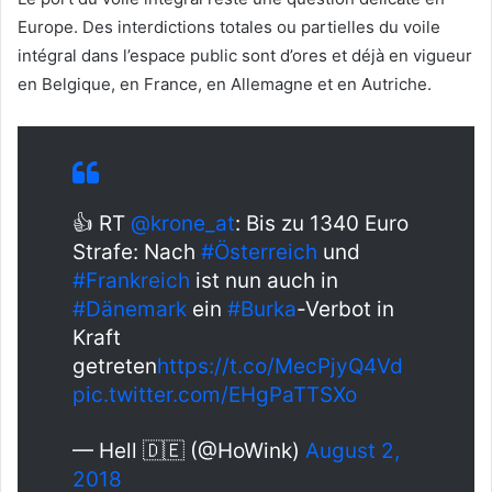
Europe. Des interdictions totales ou partielles du voile
intégral dans l’espace public sont d’ores et déjà en vigueur
en Belgique, en France, en Allemagne et en Autriche.
👍 RT
@krone_at
: Bis zu 1340 Euro
Strafe: Nach
#Österreich
und
#Frankreich
ist nun auch in
#Dänemark
ein
#Burka
-Verbot in
Kraft
getreten
https://t.co/MecPjyQ4Vd
pic.twitter.com/EHgPaTTSXo
— Hell 🇩🇪 (@HoWink)
August 2,
2018