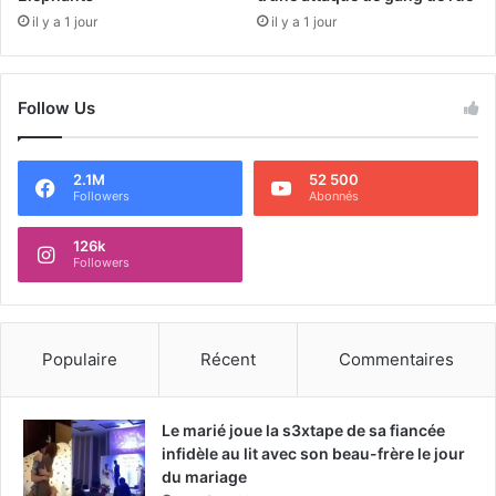
il y a 1 jour
il y a 1 jour
Follow Us
2.1M
52 500
Followers
Abonnés
126k
Followers
Populaire
Récent
Commentaires
Le marié joue la s3xtape de sa fiancée
infidèle au lit avec son beau-frère le jour
du mariage