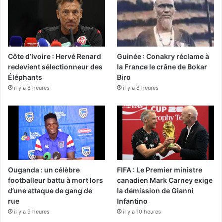
Côte d’Ivoire : Hervé Renard
Guinée : Conakry réclame à
redevient sélectionneur des
la France le crâne de Bokar
Éléphants
Biro
il y a 8 heures
il y a 8 heures
Ouganda : un célèbre
FIFA : Le Premier ministre
footballeur battu à mort lors
canadien Mark Carney exige
d’une attaque de gang de
la démission de Gianni
rue
Infantino
il y a 9 heures
il y a 10 heures