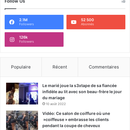
Follow Us
2.1M
52 500
Followers
Abonnés
126k
Followers
Populaire
Récent
Commentaires
Le marié joue la s3xtape de sa fiancée
infidèle au lit avec son beau-frère le jour
du mariage
10 août 2022
Vidéo: Ce salon de coiffure où une
»coiffeuse » embrasse les clients
pendant la coupe de cheveux