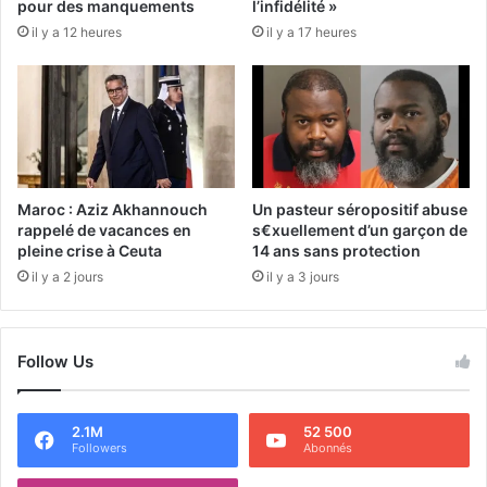
pour des manquements
l’infidélité »
il y a 12 heures
il y a 17 heures
Maroc : Aziz Akhannouch
Un pasteur séropositif abuse
rappelé de vacances en
s€xuellement d’un garçon de
pleine crise à Ceuta
14 ans sans protection
il y a 2 jours
il y a 3 jours
Follow Us
2.1M
52 500
Followers
Abonnés