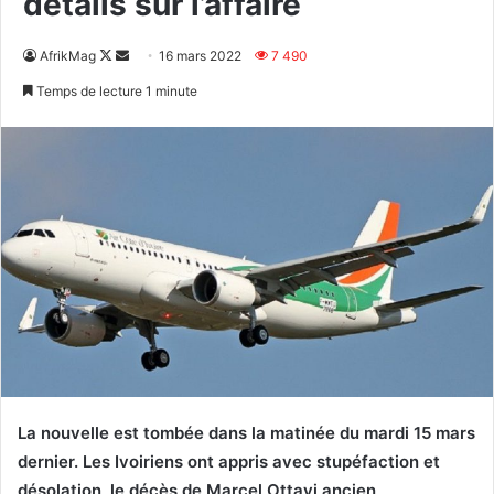
détails sur l’affaire
Follow
Envoyer
AfrikMag
16 mars 2022
7 490
on
un
Temps de lecture 1 minute
X
courriel
La nouvelle est tombée dans la matinée du mardi 15 mars
dernier. Les Ivoiriens ont appris avec stupéfaction et
désolation, le décès de Marcel Ottavi ancien