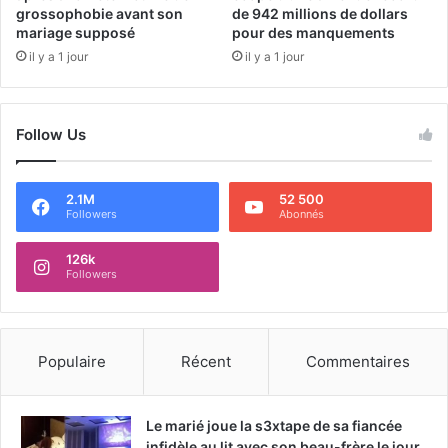
grossophobie avant son
de 942 millions de dollars
mariage supposé
pour des manquements
il y a 1 jour
il y a 1 jour
Follow Us
2.1M
52 500
Followers
Abonnés
126k
Followers
Populaire
Récent
Commentaires
Le marié joue la s3xtape de sa fiancée
infidèle au lit avec son beau-frère le jour