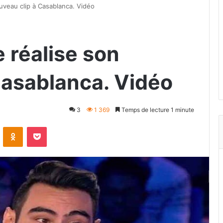
uveau clip à Casablanca. Vidéo
 réalise son
Casablanca. Vidéo
3
1 369
Temps de lecture 1 minute
VKontakte
Odnoklassniki
Pocket