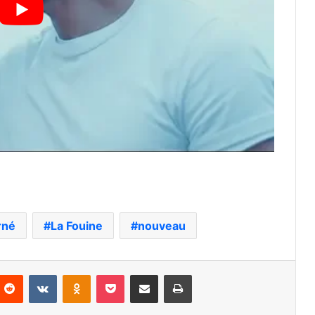
rné
La Fouine
nouveau
nterest
Reddit
VKontakte
Odnoklassniki
Pocket
Partager par email
Imprimer