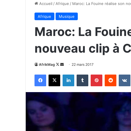
Accueil
/
Afrique
/
Maroc: La Fouine réalise son no
Afrique
Musique
Maroc: La Fouine
nouveau clip à 
Follow
Envoyer
AfrikMag
22 mars 2017
on
un
Facebook
X
Linkedin
Tumblr
Pinterest
Reddit
X
courriel