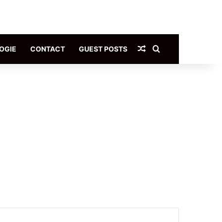
Article Aléatoire
Rechercher
OGIE
CONTACT
GUEST POSTS