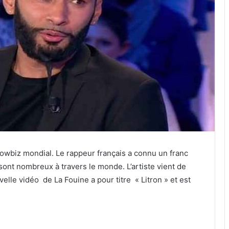
howbiz mondial. Le rappeur français a connu un franc
sont nombreux à travers le monde. L’artiste vient de
elle vidéo de La Fouine a pour titre « Litron » et est