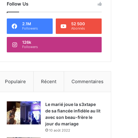
Follow Us
2.1M
52 500
Followers
Abonnés
126k
Followers
Populaire
Récent
Commentaires
Le marié joue la s3xtape
de sa fiancée infidèle au lit
avec son beau-frère le
jour du mariage
10 août 2022