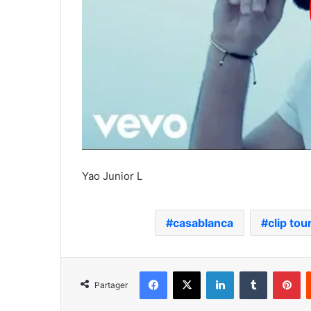
Yao Junior L
casablanca
clip tou
Facebook
X
Linkedin
Tumblr
Pi
Partager