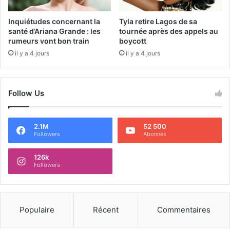
Inquiétudes concernant la
Tyla retire Lagos de sa
santé d’Ariana Grande : les
tournée après des appels au
rumeurs vont bon train
boycott
il y a 4 jours
il y a 4 jours
Follow Us
2.1M
52 500
Followers
Abonnés
126k
Followers
Populaire
Récent
Commentaires