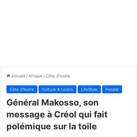
Accueil
/
Afrique
/
Côte d'Ivoire
Côte d'Ivoire
Culture & Loisirs
LifeStyle
People
Général Makosso, son
message à Créol qui fait
polémique sur la toile