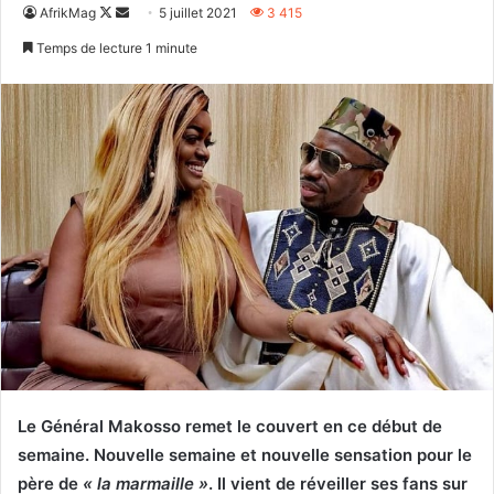
Follow
Envoyer
AfrikMag
5 juillet 2021
3 415
on
un
Temps de lecture 1 minute
X
courriel
Le Général Makosso remet le couvert en ce début de
semaine. Nouvelle semaine et nouvelle sensation pour le
père de
« la marmaille »
. Il vient de réveiller ses fans sur