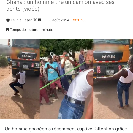
Ghana : un homme tire un camion avec ses
dents (vidéo)
Follow
Envoyer
Felicia Essan
5 août 2024
1 765
on
un
Temps de lecture 1 minute
X
courriel
Un homme ghanéen a récemment captivé l’attention grâce