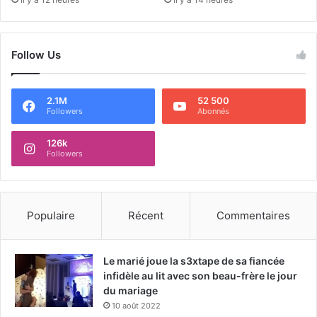
Follow Us
2.1M
52 500
Followers
Abonnés
126k
Followers
Populaire
Récent
Commentaires
Le marié joue la s3xtape de sa fiancée
infidèle au lit avec son beau-frère le jour
du mariage
10 août 2022