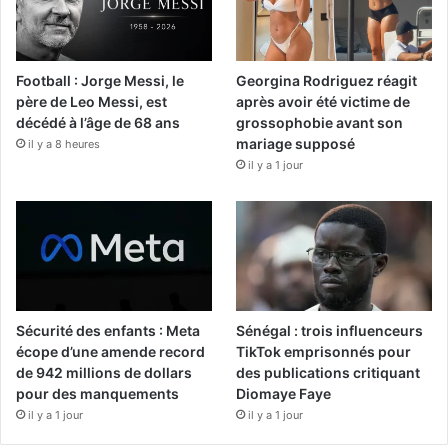
Football : Jorge Messi, le
Georgina Rodriguez réagit
père de Leo Messi, est
après avoir été victime de
décédé à l’âge de 68 ans
grossophobie avant son
mariage supposé
il y a 8 heures
il y a 1 jour
Sécurité des enfants : Meta
Sénégal : trois influenceurs
écope d’une amende record
TikTok emprisonnés pour
de 942 millions de dollars
des publications critiquant
pour des manquements
Diomaye Faye
il y a 1 jour
il y a 1 jour