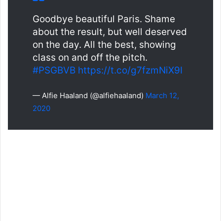
Goodbye beautiful Paris. Shame
about the result, but well deserved
on the day. All the best, showing
class on and off the pitch.
#PSGBVB
https://t.co/g7fzmNiX9I
— Alfie Haaland (@alfiehaaland)
March 12,
2020