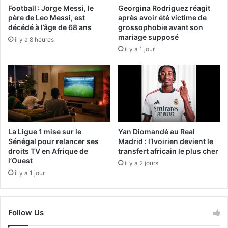
Football : Jorge Messi, le
Georgina Rodriguez réagit
père de Leo Messi, est
après avoir été victime de
décédé à l’âge de 68 ans
grossophobie avant son
mariage supposé
il y a 8 heures
il y a 1 jour
La Ligue 1 mise sur le
Yan Diomandé au Real
Sénégal pour relancer ses
Madrid : l’Ivoirien devient le
droits TV en Afrique de
transfert africain le plus cher
l’Ouest
il y a 2 jours
il y a 1 jour
Follow Us