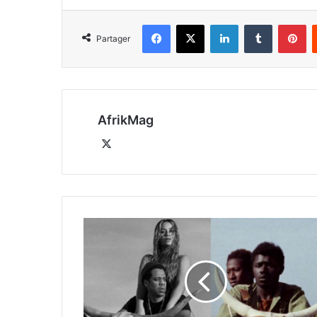
Facebook
X
Linkedin
Tumblr
Pi
Partager
AfrikMag
X