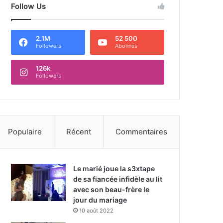
Follow Us
2.1M
52 500
Followers
Abonnés
126k
Followers
Populaire
Récent
Commentaires
Le marié joue la s3xtape
de sa fiancée infidèle au lit
avec son beau-frère le
jour du mariage
10 août 2022