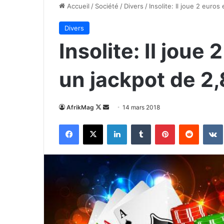
Accueil
/
Société
/
Divers
/
Insolite: Il joue 2 euro
Divers
Insolite: Il joue
un jackpot de 2,
Follow
Envoyer
AfrikMag
14 mars 2018
on
un
Facebook
X
Linkedin
Tumblr
Pinterest
Reddit
X
courriel