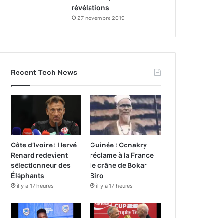
révélations
27 novembre 2019
Recent Tech News
Côte d’Ivoire : Hervé
Guinée : Conakry
Renard redevient
réclame à la France
sélectionneur des
le crâne de Bokar
Éléphants
Biro
il y a 17 heures
il y a 17 heures