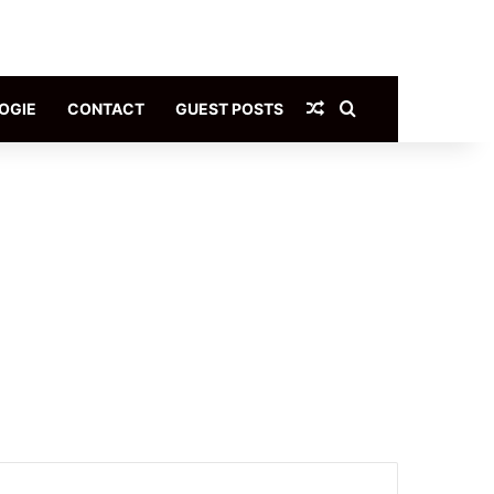
Article Aléatoire
Rechercher
OGIE
CONTACT
GUEST POSTS