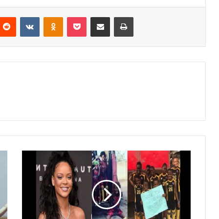
nterest
Reddit
VKontakte
Odnoklassniki
Pocket
Partager par email
Imprimer