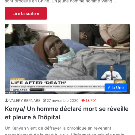
sont produits en Chine. Un jeune homme nommé Wang…
Lire la suite »
À la Une
VALERY BERNABE
27 novembre 2020
18 701
Kenya/ Un homme déclaré mort se réveille
et pleure à l’hôpital
Un Kenyan vient de défrayer la chronique en revenant
probablement de la mort à la vie. L’information relayée par le…