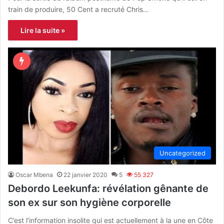
train de produire, 50 Cent a recruté Chris…
Lire la suite »
Uncategorized
Oscar Mbena
22 janvier 2020
5
55 327
Debordo Leekunfa: révélation gênante de
son ex sur son hygiène corporelle
C’est l’information insolite qui est actuellement à la une en Côte