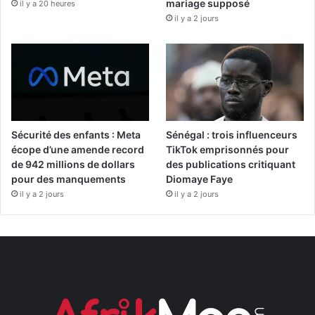
mariage supposé
il y a 20 heures
il y a 2 jours
Sécurité des enfants : Meta
Sénégal : trois influenceurs
écope d’une amende record
TikTok emprisonnés pour
de 942 millions de dollars
des publications critiquant
pour des manquements
Diomaye Faye
il y a 2 jours
il y a 2 jours