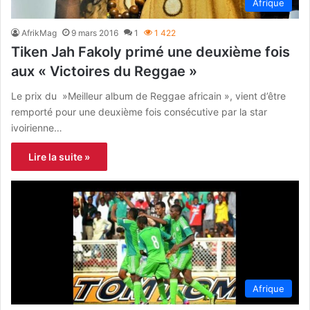
Afrique
AfrikMag
9 mars 2016
1
1 422
Tiken Jah Fakoly primé une deuxième fois
aux « Victoires du Reggae »
Le prix du »Meilleur album de Reggae africain », vient d’être
remporté pour une deuxième fois consécutive par la star
ivoirienne…
Lire la suite »
Afrique