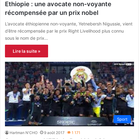
Ethiopie : une avocate non-voyante
récompensée par un prix nobel
L’avocate éthiopienne non-voyante, Yetnebersh Nigussie, vient
d’être récompensée par le prix Right Livelihood plus connu
sous le nom de prix…
Lire la suite »
Sport
Hartman N'CHO
9 août 2017
1 171