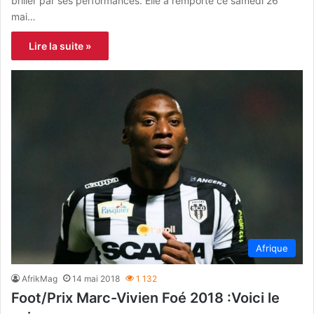
briller par ses performances. Elle a remporté ce samedi 26
mai…
Lire la suite »
Afrique
AfrikMag
14 mai 2018
1 132
Foot/Prix Marc-Vivien Foé 2018 :Voici le