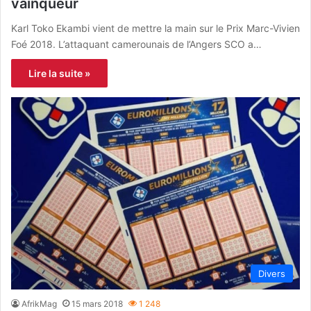
vainqueur
Karl Toko Ekambi vient de mettre la main sur le Prix Marc-Vivien
Foé 2018. L’attaquant camerounais de l’Angers SCO a…
Lire la suite »
Divers
AfrikMag
15 mars 2018
1 248