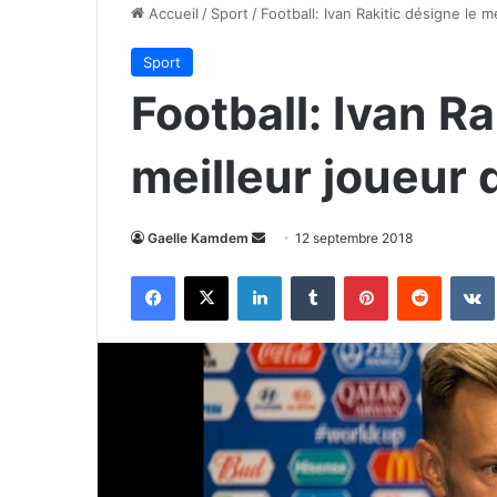
Accueil
/
Sport
/
Football: Ivan Rakitic désigne le m
Sport
Football: Ivan Ra
meilleur joueur 
Envoyer
Gaelle Kamdem
12 septembre 2018
un
Facebook
X
Linkedin
Tumblr
Pinterest
Reddit
courriel