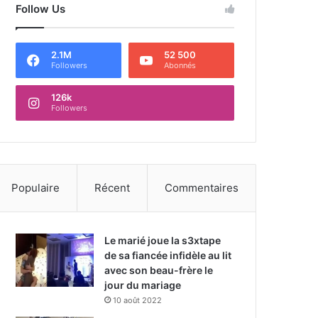
Follow Us
2.1M
52 500
Followers
Abonnés
126k
Followers
Populaire
Récent
Commentaires
Le marié joue la s3xtape
de sa fiancée infidèle au lit
avec son beau-frère le
jour du mariage
10 août 2022