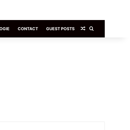
Article Aléatoire
Rechercher
OGIE
CONTACT
GUEST POSTS