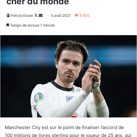
cher du monde
Follow
Envoyer
Felicia Essan
5 août 2021
3 605
on
un
Temps de lecture 1 minute
X
courriel
Manchester City est sur le point de finaliser l’accord de
100 millions de livres sterling pour le joueur de 25 ans, qui