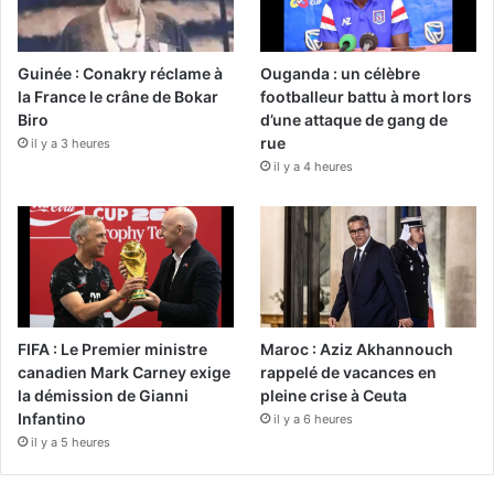
Guinée : Conakry réclame à
Ouganda : un célèbre
la France le crâne de Bokar
footballeur battu à mort lors
Biro
d’une attaque de gang de
rue
il y a 3 heures
il y a 4 heures
FIFA : Le Premier ministre
Maroc : Aziz Akhannouch
canadien Mark Carney exige
rappelé de vacances en
la démission de Gianni
pleine crise à Ceuta
Infantino
il y a 6 heures
il y a 5 heures