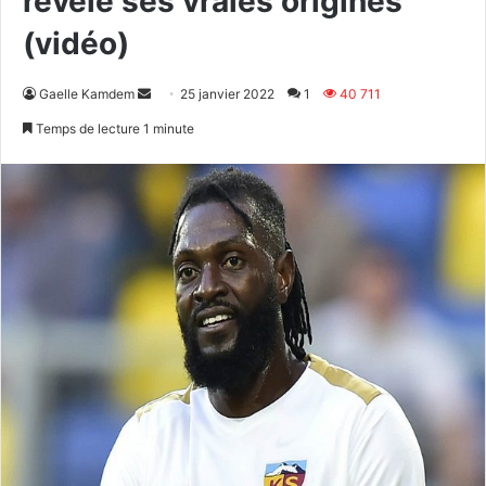
révèle ses vraies origines
(vidéo)
Envoyer
Gaelle Kamdem
25 janvier 2022
1
40 711
un
Temps de lecture 1 minute
courriel