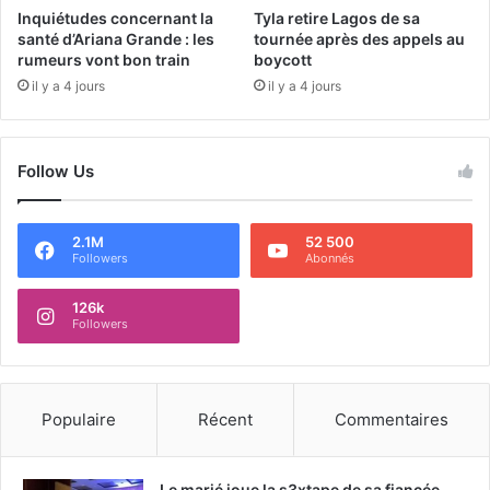
Inquiétudes concernant la
Tyla retire Lagos de sa
santé d’Ariana Grande : les
tournée après des appels au
rumeurs vont bon train
boycott
il y a 4 jours
il y a 4 jours
Follow Us
2.1M
52 500
Followers
Abonnés
126k
Followers
Populaire
Récent
Commentaires
Le marié joue la s3xtape de sa fiancée