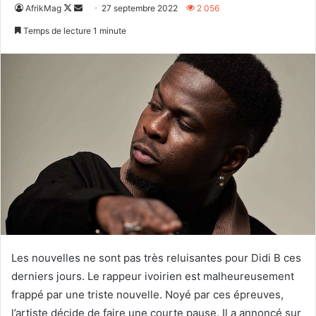
Follow
Envoyer
AfrikMag
27 septembre 2022
2 056
on
un
Temps de lecture 1 minute
X
courriel
Les nouvelles ne sont pas très reluisantes pour Didi B ces
derniers jours. Le rappeur ivoirien est malheureusement
frappé par une triste nouvelle. Noyé par ces épreuves,
l’artiste décide de faire une courte pause. Il a annoncé sur