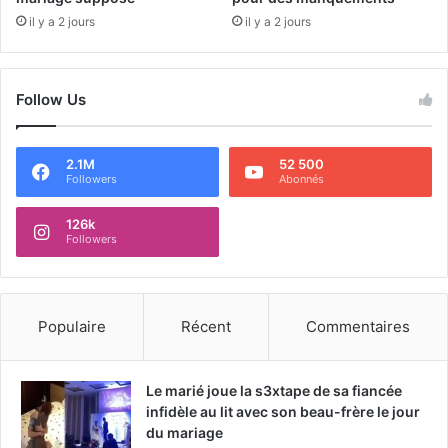
il y a 2 jours
il y a 2 jours
Follow Us
2.1M
52 500
Followers
Abonnés
126k
Followers
Populaire
Récent
Commentaires
Le marié joue la s3xtape de sa fiancée
infidèle au lit avec son beau-frère le jour
du mariage