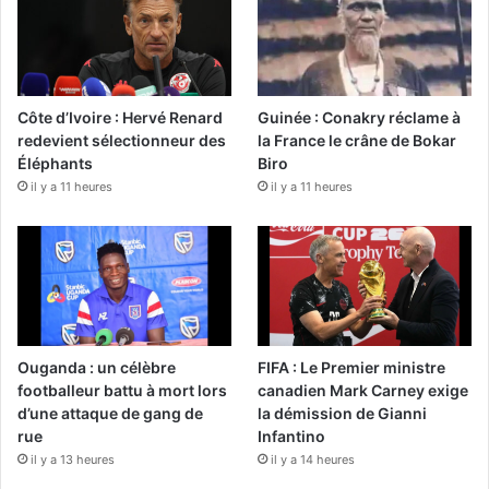
Côte d’Ivoire : Hervé Renard
Guinée : Conakry réclame à
redevient sélectionneur des
la France le crâne de Bokar
Éléphants
Biro
il y a 11 heures
il y a 11 heures
Ouganda : un célèbre
FIFA : Le Premier ministre
footballeur battu à mort lors
canadien Mark Carney exige
d’une attaque de gang de
la démission de Gianni
rue
Infantino
il y a 13 heures
il y a 14 heures