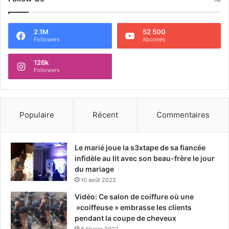
2.1M
52 500
Followers
Abonnés
126k
Followers
Populaire
Récent
Commentaires
Le marié joue la s3xtape de sa fiancée
infidèle au lit avec son beau-frère le jour
du mariage
10 août 2022
Vidéo: Ce salon de coiffure où une
»coiffeuse » embrasse les clients
pendant la coupe de cheveux
6 février 2022