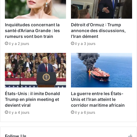
Inquiétudes concernant la
Détroit d’Ormuz : Trump
santé d’Ariana Grande : les
annonce des discussions,
rumeurs vont bon train
l’Iran dément
il y a 2 jours
il y a 3 jours
États-Unis : il imite Donald
La guerre entre les États-
Trump en plein meeting et
Unis et l’Iran atteint le
devient viral
corridor maritime africain
il y a 4 jours
il y a 6 jours
Follow Us