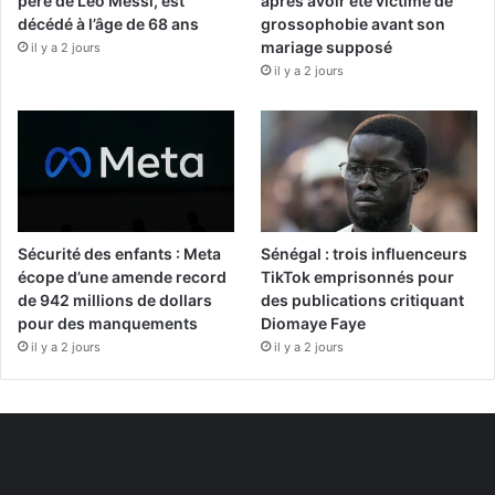
père de Leo Messi, est
après avoir été victime de
décédé à l’âge de 68 ans
grossophobie avant son
mariage supposé
il y a 2 jours
il y a 2 jours
Sécurité des enfants : Meta
Sénégal : trois influenceurs
écope d’une amende record
TikTok emprisonnés pour
de 942 millions de dollars
des publications critiquant
pour des manquements
Diomaye Faye
il y a 2 jours
il y a 2 jours