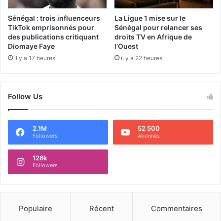
Sénégal : trois influenceurs
La Ligue 1 mise sur le
TikTok emprisonnés pour
Sénégal pour relancer ses
des publications critiquant
droits TV en Afrique de
Diomaye Faye
l’Ouest
il y a 17 heures
il y a 22 heures
Follow Us
2.1M
52 500
Followers
Abonnés
126k
Followers
Populaire
Récent
Commentaires