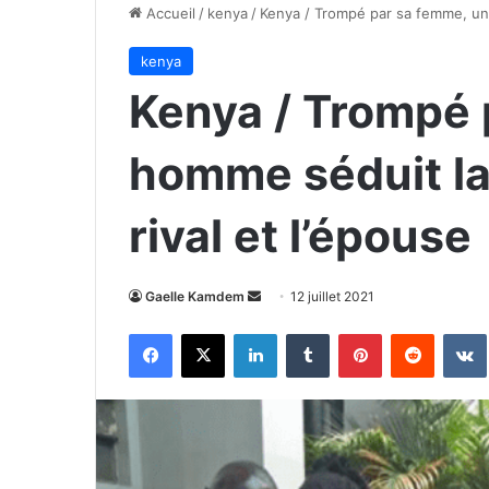
Accueil
/
kenya
/
Kenya / Trompé par sa femme, un
kenya
Kenya / Trompé 
homme séduit l
rival et l’épouse
Envoyer
Gaelle Kamdem
12 juillet 2021
un
Facebook
X
Linkedin
Tumblr
Pinterest
Reddit
courriel