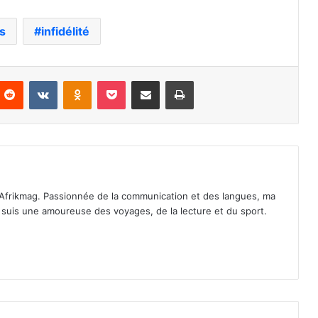
s
infidélité
nterest
Reddit
VKontakte
Odnoklassniki
Pocket
Partager par email
Imprimer
Afrikmag. Passionnée de la communication et des langues, ma
Je suis une amoureuse des voyages, de la lecture et du sport.