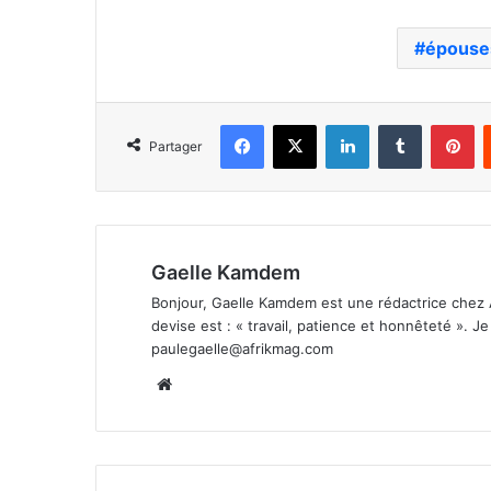
épouse
Facebook
X
Linkedin
Tumblr
Pi
Partager
Gaelle Kamdem
Bonjour, Gaelle Kamdem est une rédactrice chez 
devise est : « travail, patience et honnêteté ». 
paulegaelle@afrikmag.com
Website