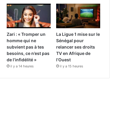
Zari : « Tromper un
La Ligue 1 mise sur le
homme qui ne
Sénégal pour
subvient pas à tes
relancer ses droits
besoins, ce n’est pas
TV en Afrique de
de l’infidélité »
l’Ouest
il y a 14 heures
il y a 15 heures