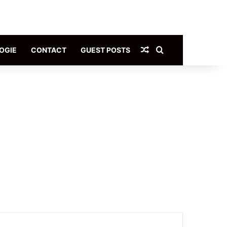
Article Aléatoire
Rechercher
OGIE
CONTACT
GUEST POSTS