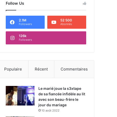
Follow Us
2.1M
52 500
Followers
Abonnés
126k
Followers
Populaire
Récent
Commentaires
Le marié joue la s3xtape
de sa fiancée infidèle au lit
avec son beau-frère le
jour du mariage
10 août 2022