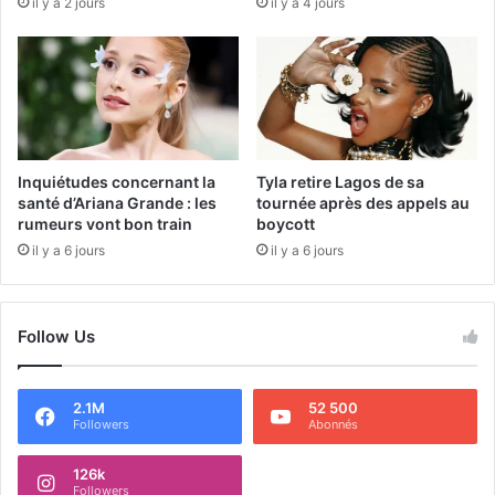
il y a 2 jours
il y a 4 jours
Inquiétudes concernant la
Tyla retire Lagos de sa
santé d’Ariana Grande : les
tournée après des appels au
rumeurs vont bon train
boycott
il y a 6 jours
il y a 6 jours
Follow Us
2.1M
52 500
Followers
Abonnés
126k
Followers