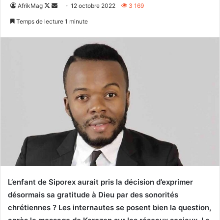
Follow
Envoyer
AfrikMag
12 octobre 2022
3 169
on
un
Temps de lecture 1 minute
X
courriel
L’enfant de Siporex aurait pris la décision d’exprimer
désormais sa gratitude à Dieu par des sonorités
chrétiennes ? Les internautes se posent bien la question,