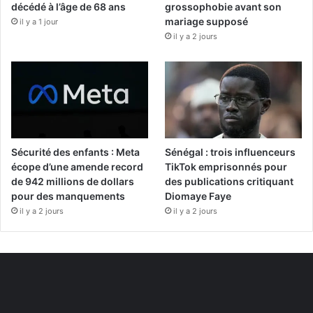
décédé à l’âge de 68 ans
grossophobie avant son
mariage supposé
il y a 1 jour
il y a 2 jours
Sécurité des enfants : Meta
Sénégal : trois influenceurs
écope d’une amende record
TikTok emprisonnés pour
de 942 millions de dollars
des publications critiquant
pour des manquements
Diomaye Faye
il y a 2 jours
il y a 2 jours