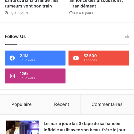
santé d’Ariana Grande : les
annonce des discussions,
rumeurs vont bon train
l’Iran dément
il y a 5 jours
il y a 6 jours
Follow Us
2.1M
52 500
Followers
Abonnés
126k
Followers
Populaire
Récent
Commentaires
Le marié joue la s3xtape de sa fiancée
infidèle au lit avec son beau-frère le jour