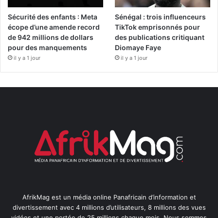
Sécurité des enfants : Meta
Sénégal : trois influenceurs
écope d’une amende record
TikTok emprisonnés pour
de 942 millions de dollars
des publications critiquant
pour des manquements
Diomaye Faye
il y a 1 jour
il y a 1 jour
AfrikMag est un média online Panafricain d’information et
divertissement avec 4 millions d’utilisateurs, 8 millions des vues
vidéos et une portée de 25 millions chaque mois. Nous sommes