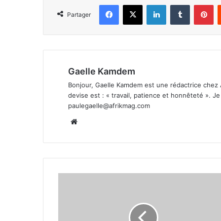
Facebook
X
Linkedin
Tumblr
Pi
Partager
Gaelle Kamdem
Bonjour, Gaelle Kamdem est une rédactrice chez 
devise est : « travail, patience et honnêteté ». 
paulegaelle@afrikmag.com
Website