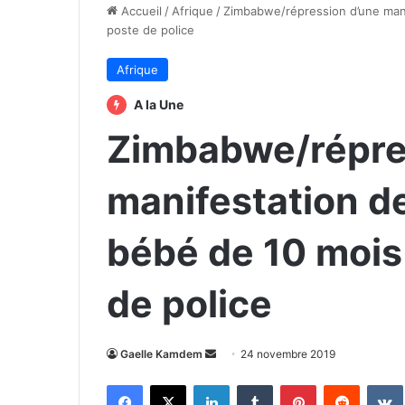
Accueil
/
Afrique
/
Zimbabwe/répression d’une mani
poste de police
Afrique
A la Une
Zimbabwe/répre
manifestation de
bébé de 10 mois
de police
Envoyer
Gaelle Kamdem
24 novembre 2019
un
Facebook
X
Linkedin
Tumblr
Pinterest
Reddit
courriel