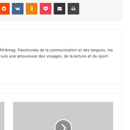
nterest
Reddit
VKontakte
Odnoklassniki
Pocket
Partager par email
Imprimer
Afrikmag. Passionnée de la communication et des langues, ma
Je suis une amoureuse des voyages, de la lecture et du sport.