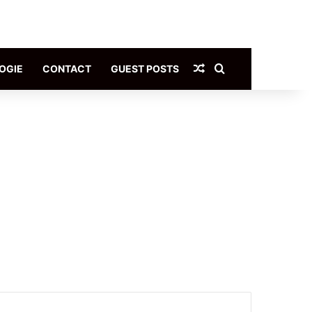
Article Aléatoire
Rechercher
OGIE
CONTACT
GUEST POSTS