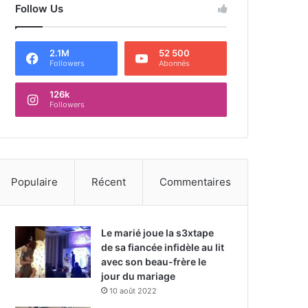
Follow Us
2.1M
52 500
Followers
Abonnés
126k
Followers
Populaire
Récent
Commentaires
Le marié joue la s3xtape
de sa fiancée infidèle au lit
avec son beau-frère le
jour du mariage
10 août 2022