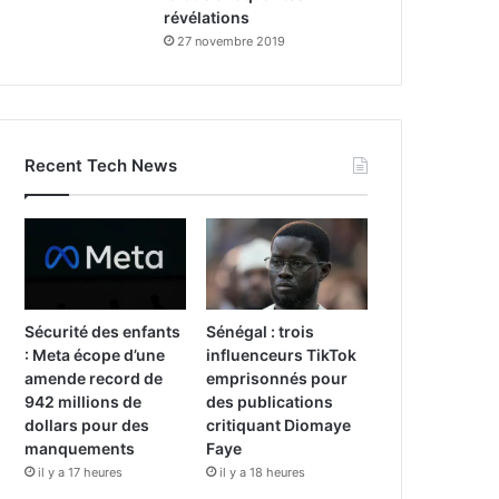
révélations
27 novembre 2019
Recent Tech News
Sécurité des enfants
Sénégal : trois
: Meta écope d’une
influenceurs TikTok
amende record de
emprisonnés pour
942 millions de
des publications
dollars pour des
critiquant Diomaye
manquements
Faye
il y a 17 heures
il y a 18 heures