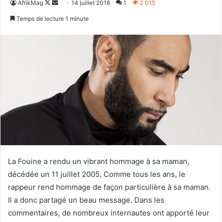
Follow
Envoyer
AfrikMag
14 juillet 2018
1
2 015
on
un
Temps de lecture 1 minute
X
courriel
La Fouine a rendu un vibrant hommage à sa maman,
décédée un 11 juillet 2005. Comme tous les ans, le
rappeur rend hommage de façon particulière à sa maman.
Il a donc partagé un beau message. Dans les
commentaires, de nombreux internautes ont apporté leur