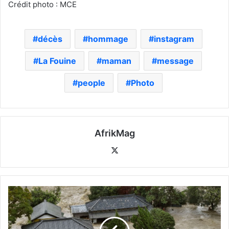
Crédit photo : MCE
décès
hommage
instagram
La Fouine
maman
message
people
Photo
AfrikMag
X