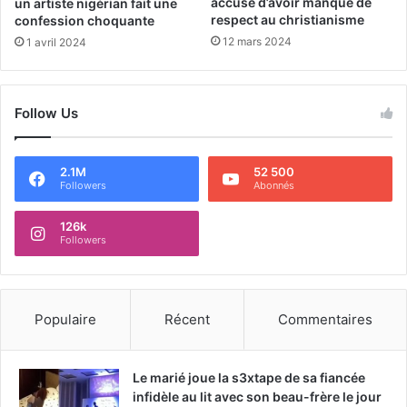
accusé d’avoir manqué de
un artiste nigérian fait une
respect au christianisme
confession choquante
12 mars 2024
1 avril 2024
Follow Us
2.1M
52 500
Followers
Abonnés
126k
Followers
Populaire
Récent
Commentaires
Le marié joue la s3xtape de sa fiancée
infidèle au lit avec son beau-frère le jour