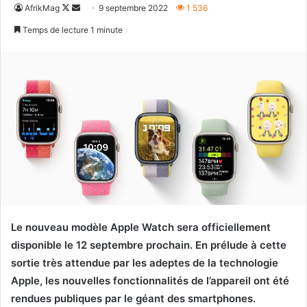
Follow
Envoyer
AfrikMag
9 septembre 2022
1 536
on
un
Temps de lecture 1 minute
X
courriel
Le nouveau modèle Apple Watch sera officiellement
disponible le 12 septembre prochain. En prélude à cette
sortie très attendue par les adeptes de la technologie
Apple, les nouvelles fonctionnalités de l’appareil ont été
rendues publiques par le géant des smartphones.