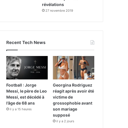
révélations
27 novembre 2019
Recent Tech News
Football : Jorge
Georgina Rodriguez
Messi, le père de Leo
réagit après avoir été
Messi, est décédé à
victime de
l’âge de 68 ans
grossophobie avant
son mariage
il y a 15 heures
supposé
il y a 2 jours