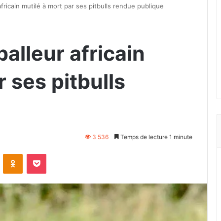
africain mutilé à mort par ses pitbulls rendue publique
balleur africain
r ses pitbulls
e
3 536
Temps de lecture 1 minute
VKontakte
Odnoklassniki
Pocket