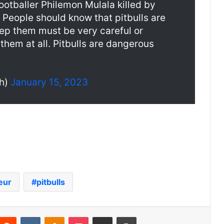
ootballer Philemon Mulala killed by
. People should know that pitbulls are
eep them must be very careful or
them at all. Pitbulls are dangerous
th)
January 15, 2023
eur
pitbulls
nterest
Reddit
VKontakte
Odnoklassniki
Pocket
Partager par email
Imprimer