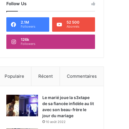
Follow Us
2.1M
52 500
Followers
Abonnés
126k
Followers
Populaire
Récent
Commentaires
Le marié joue la s3xtape
de sa fiancée infidèle au lit
avec son beau-frère le
jour du mariage
10 août 2022