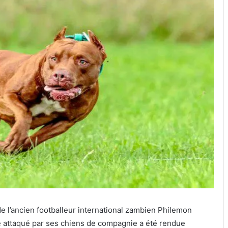
 l’ancien footballeur international zambien Philemon
é attaqué par ses chiens de compagnie a été rendue