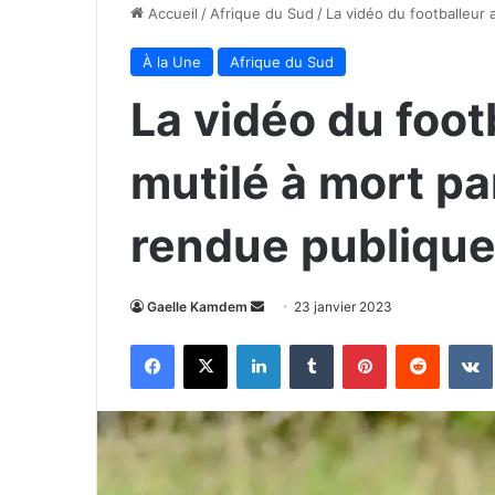
Accueil
/
Afrique du Sud
/
La vidéo du footballeur 
À la Une
Afrique du Sud
La vidéo du foot
mutilé à mort pa
rendue publiqu
Envoyer
Gaelle Kamdem
23 janvier 2023
un
Facebook
X
Linkedin
Tumblr
Pinterest
Reddit
courriel