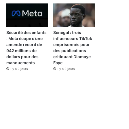
Sécurité des enfants
Sénégal : trois
: Meta écope d’une
influenceurs TikTok
amende record de
emprisonnés pour
942 millions de
des publications
dollars pour des
critiquant Diomaye
manquements
Faye
il y a 2 jours
il y a 2 jours