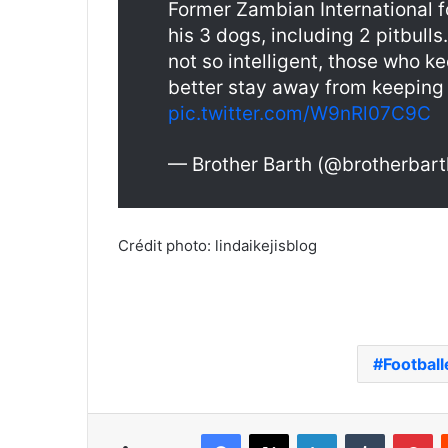
Former Zambian International f
his 3 dogs, including 2 pitbulls
not so intelligent, those who k
better stay away from keeping 
pic.twitter.com/W9nRl07C9C
— Brother Barth (@brotherbar
Crédit photo: lindaikejisblog
Football
Facebook
X
Linkedin
Tumblr
Pi