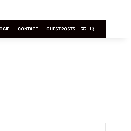
Article Aléatoire
Rechercher
OGIE
CONTACT
GUEST POSTS