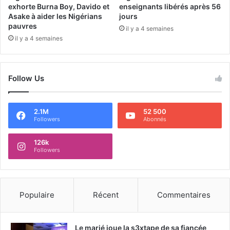
exhorte Burna Boy, Davido et
enseignants libérés après 56
Asake à aider les Nigérians
jours
pauvres
il y a 4 semaines
il y a 4 semaines
Follow Us
2.1M
52 500
Followers
Abonnés
126k
Followers
Populaire
Récent
Commentaires
Le marié joue la s3xtape de sa fiancée