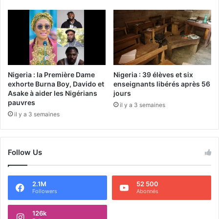
Nigeria : la Première Dame
Nigeria : 39 élèves et six
exhorte Burna Boy, Davido et
enseignants libérés après 56
Asake à aider les Nigérians
jours
pauvres
il y a 3 semaines
il y a 3 semaines
Follow Us
2.1M
52 500
Followers
Abonnés
126k